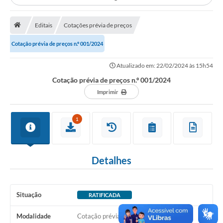
Notícias
Eventos
Editais
Cotações prévia de preços
Galeria de Fotos
Cotação prévia de preços n.º 001/2024
Galeria de Vídeos
Atualizado em: 22/02/2024 às 15h54
Cotação prévia de preços n.º 001/2024
Projetos
Imprimir
Editais
1
Serviços Online
Telefones Úteis
Detalhes
Transparência
Enquete
Situação
RATIFICADA
Contato
Modalidade
Cotação prévia de preços n.º 001/2024