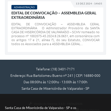
13 DEZ 2024 - 14h05
ADMINISTRAÇÃO
EDITAL DE CONVOCAÇÃO – ASSEMBLEIA GERAL
EXTRAORDINÁRIA
EDITAL DE CONVOCAÇÃO – ASSEMBLEIA GERAL
EXTRAORDINÁRIA O Administrador Provisório da SANTA
CASA DE MISERICÓRDIA DE VALPARAÍSO – SCMV nomeado no
processo nº 1002075-45.2024.8.26.0651, em consonância com
os aritgos 17 e 21, alínea f), do seu Estatuto, CONVOCAR
todos os Associados para a ASSEMBLEIA GERAL...
Telefone: (18) 3401-7171
Endereço: Rua Bartolomeu Bueno nº 241 | CEP: 16880-000
Das 08:00hs às 12:00hs - 13:00h às 17:00h
Santa Casa de Misericórdia de Valparaíso - SP
Versão do Sistema:
3.5.3 - 19/06/2026
Santa Casa de Misericórdia de Valparaíso - SP e os
Portal atualizado em:
10/06/2026 13:33
Dados Abertos