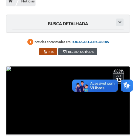
Notícias
Notícias
Eventos
BUSCA DETALHADA
Galeria de Fotos
Galeria de Vídeos
notícias encontradas em
TODAS AS CATEGORIAS
1
Projetos
RSS
RECEBA NOTÍCIAS
Editais
Serviços Online
DEZ
13
Telefones Úteis
Transparência
Enquete
Contato