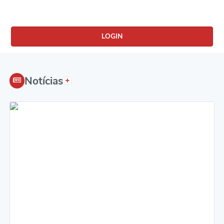
Notícias
Eventos
LOGIN
Galeria de Fotos
Galeria de Vídeos
Notícias
Projetos
Editais
Serviços Online
Telefones Úteis
Transparência
Enquete
Contato