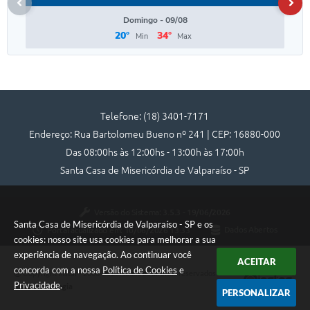
Domingo - 09/08
20°
34°
Min
Max
Telefone: (18) 3401-7171
Endereço: Rua Bartolomeu Bueno nº 241 | CEP: 16880-000
Das 08:00hs às 12:00hs - 13:00h às 17:00h
Santa Casa de Misericórdia de Valparaíso - SP
Versão do Sistema:
3.5.3 - 19/06/2026
Santa Casa de Misericórdia de Valparaíso - SP e os
Portal atualizado em:
10/06/2026 13:33
Dados Abertos
cookies: nosso site usa cookies para melhorar a sua
experiência de navegação. Ao continuar você
ACEITAR
concorda com a nossa
Política de Cookies
e
Copyright Instar - 2006-2026. Todos os direitos reservados -
Privacidade
.
Instar Tecnologia
PERSONALIZAR