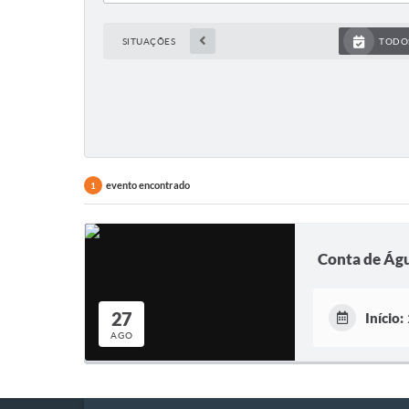
SITUAÇÕES
TODO
evento encontrado
1
Conta de Ág
27
Início:
AGO