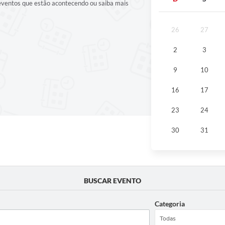
 eventos que estão acontecendo ou saiba mais
26
27
2
3
9
10
16
17
23
24
30
31
BUSCAR EVENTO
Categoria