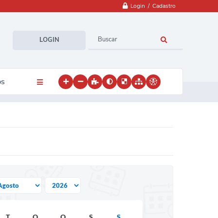
Login / Cadastro
LOGIN
OS
T
Q
Q
S
S