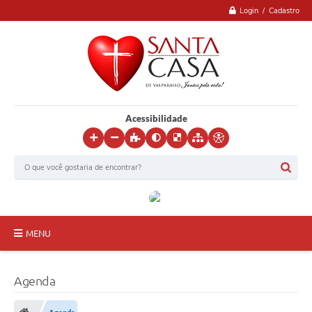
Login / Cadastro
Acessibilidade
MENU
Inicial
Agenda
Institucional