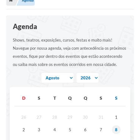
Agenda
Notícias
Eventos
Agenda
Galeria de Fotos
Galeria de Vídeos
Shows, teatros, exposições, cursos, festas e muito mais!
Navegue por nossa agenda, veja com antecedência os próximos
Projetos
eventos, fique por dentro dos eventos que estão acontecendo
Editais
ou saiba mais sobre os eventos ocorridos em nossa cidade.
Serviços Online
Telefones Úteis
D
S
T
Q
Q
S
S
Transparência
Enquete
26
27
28
29
30
31
1
Contato
2
3
4
5
6
7
8